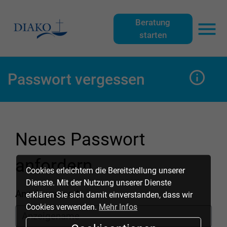
Zu
Zu
Zu
Zu
der
dem
der
dem
Beratung
starten
Hauptnavigation
Inhalt
Meta-
Footer
Haup
der
der
Navigation
der
Webseite
Webseite
der
Webseite
Seit
Passwort vergessen
Webseite
Neues Passwort
anfordern
Cookies erleichtern die Bereitstellung unserer
Dienste. Mit der Nutzung unserer Dienste
Anzeigename *
erklären Sie sich damit einverstanden, dass wir
Cookies verwenden.
Mehr Infos