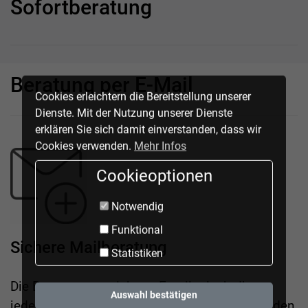
Sofortberatung
Beratung per E-Mail
Cookies erleichtern die Bereitstellung unserer
Dienste. Mit der Nutzung unserer Dienste
erklären Sie sich damit einverstanden, dass wir
Cookies verwenden.
Mehr Infos
Cookieoptionen
Notwendig
Funktional
Sichere Mailberatung
Statistiken
Die Beratung per sicherer Email erlaubt Ihnen
Auswahl bestätigen
jederzeit mit uns in Kontakt zu treten. Wir melden