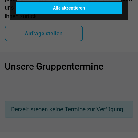
uns in der Regel innerhalb von 48 Stunden bei
Alle akzeptieren
Ihnen zurück.
Anfrage stellen
Unsere Gruppentermine
Derzeit stehen keine Termine zur Verfügung.