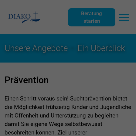
Zu
Zu
Zu
Zu
der
dem
der
dem
Beratung
starten
Hauptnavigation
Inhalt
Meta-
Footer
Haup
der
der
Navigation
der
Webseite
Webseite
der
Webseite
Unsere Angebote – Ein Überblick
Webseite
Prävention
Einen Schritt voraus sein! Suchtprävention bietet
die Möglichkeit frühzeitig Kinder und Jugendliche
mit Offenheit und Unterstützung zu begleiten
damit Sie eigene Wege selbstbewusst
beschreiten können. Ziel unserer