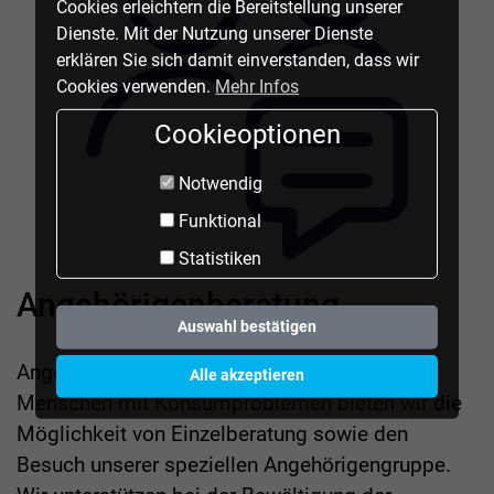
Cookies erleichtern die Bereitstellung unserer
Dienste. Mit der Nutzung unserer Dienste
erklären Sie sich damit einverstanden, dass wir
Cookies verwenden.
Mehr Infos
Cookieoptionen
Notwendig
Funktional
Statistiken
Angehörigenberatung
Auswahl bestätigen
Angehörige, Freunde, Arbeitskolleg*innen von
Alle akzeptieren
Menschen mit Konsumproblemen bieten wir die
Möglichkeit von Einzelberatung sowie den
Besuch unserer speziellen Angehörigengruppe.